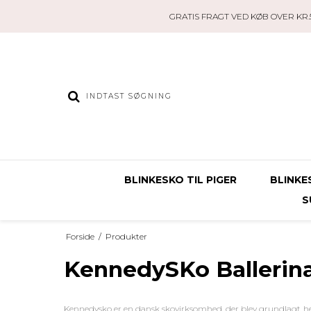
GRATIS FRAGT VED KØB OVER KR.5
BLINKESKO TIL PIGER
BLINKE
S
Forside
/
Produkter
KennedySKo Ballerin
Kennedysko er en dansk skovirksomhed, der blev grundlagt hel