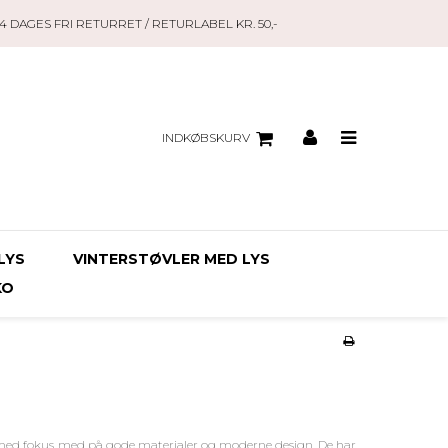
14 DAGES FRI RETURRET / RETURLABEL KR. 50,-
INDKØBSKURV
LYS
VINTERSTØVLER MED LYS
KO
ko med fokus med på gode materialer og moderne design. De har