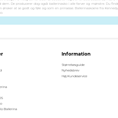
 dem. De producerer dog også ballerinasko i alle farver og mønstre. Du finde
 som ønsker at se godt og føle sig som en prinsesse. Ballerinaskoene fra Kennedy
o.
r
Information
Størrelsesguide
d
Nyhedsbrev
Høj Kundeservice
erina
OS
ko
o Ballerina