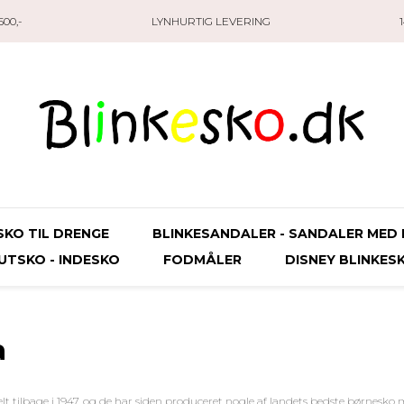
00,-
LYNHURTIG LEVERING
SKO TIL DRENGE
BLINKESANDALER - SANDALER MED 
UTSKO - INDESKO
FODMÅLER
DISNEY BLINKES
a
t tilbage i 1947, og de har siden produceret nogle af landets bedste børnes