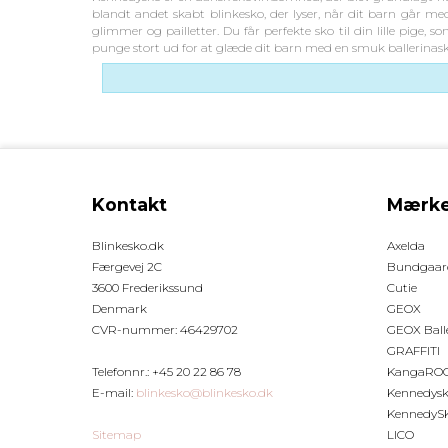
blandt andet skabt blinkesko, der lyser, når dit barn går med
glimmer og pailletter. Du får perfekte sko til din lille pige,
punge stort ud for at glæde dit barn med en smuk ballerinask
Kontakt
Mærke
Blinkesko.dk
Axelda
Færgevej 2C
Bundgaar
3600 Frederikssund
Cutie
Denmark
GEOX
CVR-nummer
:
46429702
GEOX Ball
GRAFFITI
Telefonnr.
:
+45 20 22 86 78
KangaRO
E-mail
:
blinkesko@blinkesko.dk
Kennedys
KennedySK
Sitemap
LICO