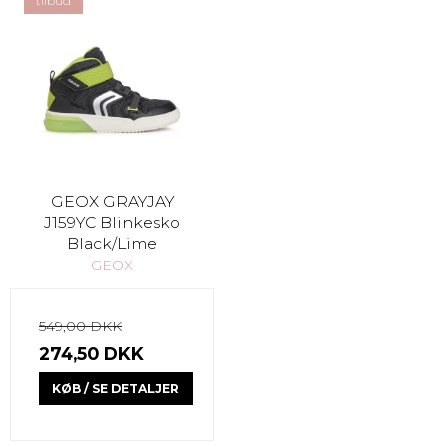
tilbud
GEOX GRAYJAY
J159YC Blinkesko
Black/Lime
GEOX
549,00 DKK
274,50 DKK
KØB / SE DETALJER