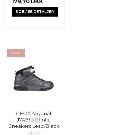
179,70 DKK
KØB / SE DETALJER
tilbud
GEOX Argonat
J7429B Blinke
Sneakers Lead/Black
GEOX