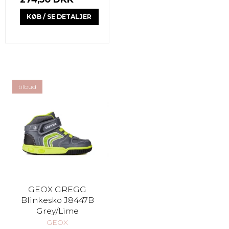
KØB / SE DETALJER
tilbud
GEOX GREGG
Blinkesko J8447B
Grey/Lime
GEOX