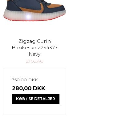
Zigzag Curin
Blinkesko Z254377
Navy
ZIGZAG
350,00 DKK
280,00 DKK
KØB / SE DETALJER