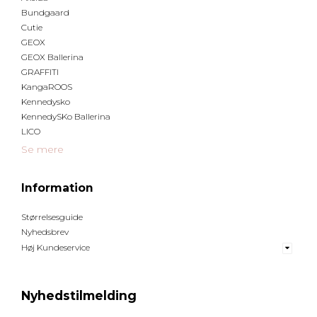
Bundgaard
Cutie
GEOX
GEOX Ballerina
GRAFFITI
KangaROOS
Kennedysko
KennedySKo Ballerina
LICO
Se mere
Information
Størrelsesguide
Nyhedsbrev
Høj Kundeservice
Nyhedstilmelding