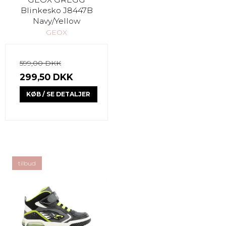
Blinkesko J8447B
Navy/Yellow
GEOX
599,00 DKK
299,50 DKK
KØB / SE DETALJER
tilbud