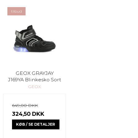
tilbud
GEOX GRAYJAY
J169YA Blinkesko Sort
GEOX
649,00 DKK
324,50 DKK
KØB / SE DETALJER