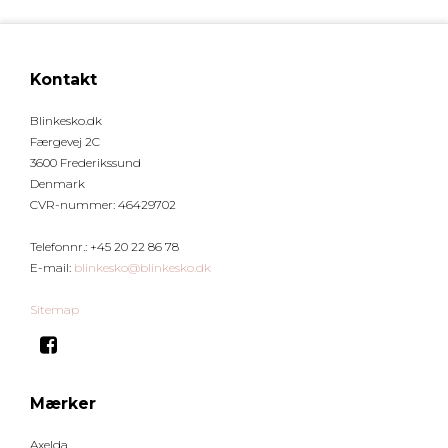
Kontakt
Blinkesko.dk
Færgevej 2C
3600 Frederikssund
Denmark
CVR-nummer
:
46429702
Telefonnr.
:
+45 20 22 86 78
E-mail
:
blinkesko@blinkesko.dk
Sitemap
Mærker
Axelda