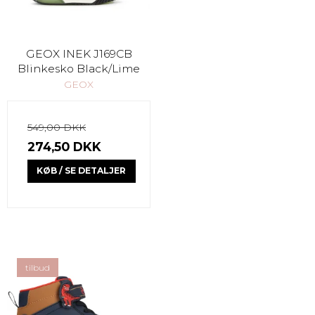
GEOX INEK J169CB
Blinkesko Black/Lime
GEOX
549,00 DKK
274,50 DKK
KØB / SE DETALJER
tilbud