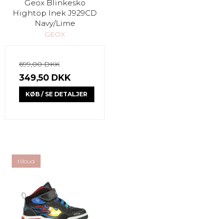
Geox Blinkesko
Hightop Inek J929CD
Navy/Lime
GEOX
699,00 DKK
349,50 DKK
KØB / SE DETALJER
tilbud