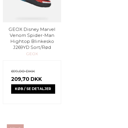
GEOX Disney Marvel
Venom Spider-Man
Hightop Blinkesko
J269YD Sort/Rød
GEOX
699,00 DKK
209,70 DKK
KØB / SE DETALJER