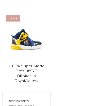
tilbud
GEOX Super Mario
Bros J169YD
Blinkesko
Royal/Yellow
GEOX
599,00 DKK