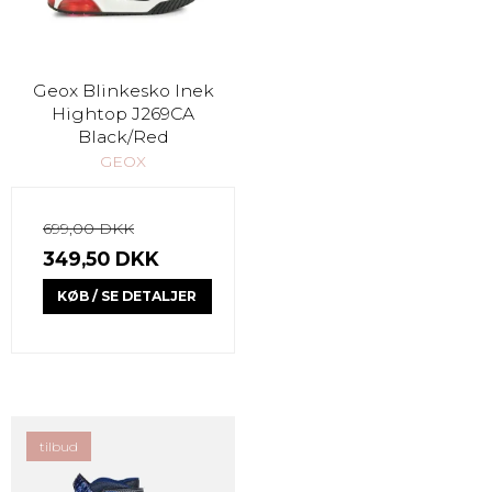
Geox Blinkesko Inek
Hightop J269CA
Black/Red
GEOX
699,00 DKK
349,50 DKK
KØB / SE DETALJER
tilbud