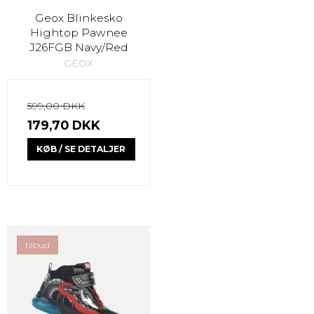
Geox Blinkesko
Hightop Pawnee
J26FGB Navy/Red
GEOX
599,00 DKK
179,70 DKK
KØB / SE DETALJER
tilbud