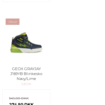
tilbud
GEOX GRAYJAY
J169YB Blinkesko
Navy/Lime
GEOX
549,00 DKK
274,50 DKK