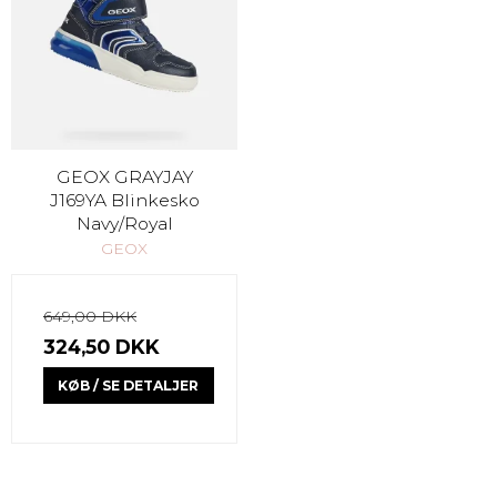
GEOX GRAYJAY
J169YA Blinkesko
Navy/Royal
GEOX
649,00 DKK
324,50 DKK
KØB / SE DETALJER