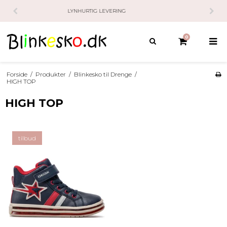
14 DAGES FRI RETURRET / RETURLABEL KR. 50,-
0
Forside
/
Produkter
/
Blinkesko til Drenge
/
HIGH TOP
HIGH TOP
tilbud