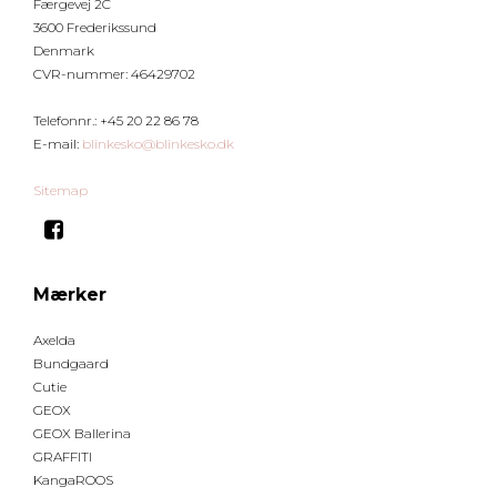
Færgevej 2C
3600 Frederikssund
Denmark
CVR-nummer
:
46429702
Telefonnr.
:
+45 20 22 86 78
E-mail
:
blinkesko@blinkesko.dk
Sitemap
Mærker
Axelda
Bundgaard
Cutie
GEOX
GEOX Ballerina
GRAFFITI
KangaROOS