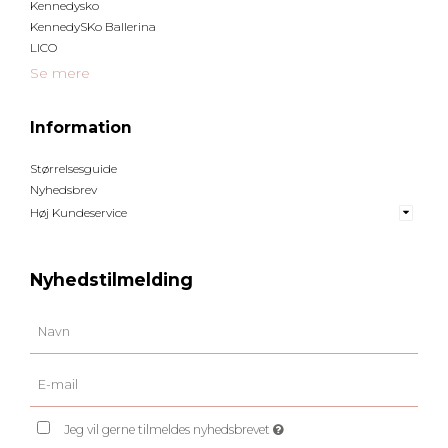
Kennedysko
KennedySKo Ballerina
LICO
Se mere
Information
Størrelsesguide
Nyhedsbrev
Høj Kundeservice
Nyhedstilmelding
Jeg vil gerne tilmeldes nyhedsbrevet