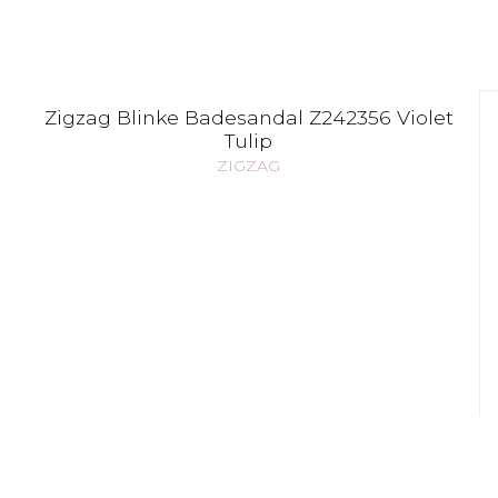
Zigzag Blinke Badesandal Z242356 Violet
Tulip
ZIGZAG