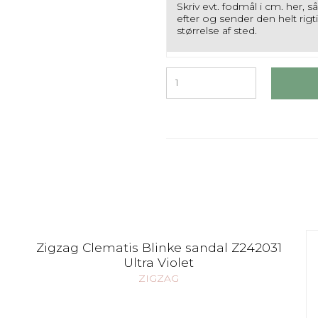
Skriv evt. fodmål i cm. her, s
efter og sender den helt rigt
størrelse af sted.
Zigzag Clematis Blinke sandal Z242031
Ultra Violet
ZIGZAG