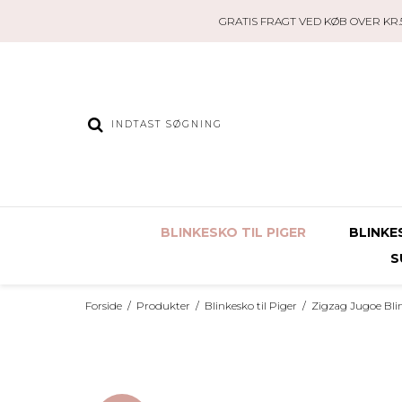
GRATIS FRAGT VED KØB OVER KR.5
BLINKESKO TIL PIGER
BLINKE
S
Forside
/
Produkter
/
Blinkesko til Piger
/
Zigzag Jugoe Blin