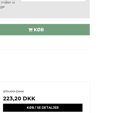
å måler vi
ige
KØB
279,00 DKK
223,20 DKK
KØB / SE DETALJER