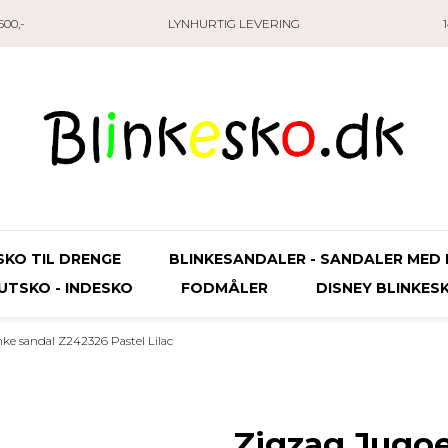
00,-
LYNHURTIG LEVERING
SKO TIL DRENGE
BLINKESANDALER - SANDALER MED 
UTSKO - INDESKO
FODMÅLER
DISNEY BLINKES
ke sandal Z242326 Pastel Lilac
Zigzag Jugoe