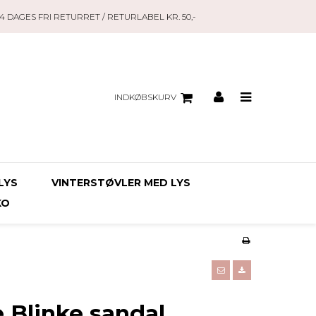
14 DAGES FRI RETURRET / RETURLABEL KR. 50,-
INDKØBSKURV
LYS
VINTERSTØVLER MED LYS
KO
 Blinke sandal