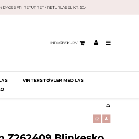
14 DAGES FRI RETURRET / RETURLABEL KR. 50,-
INDKØBSKURV
LYS
VINTERSTØVLER MED LYS
KO
n Z262409 Blinkesko