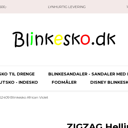
00,-
LYNHURTIG LEVERING
SKO TIL DRENGE
BLINKESANDALER - SANDALER MED 
UTSKO - INDESKO
FODMÅLER
DISNEY BLINKES
2409 Blinkesko African Violet
ZIGZAG Helli