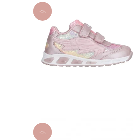
-0%
-0%