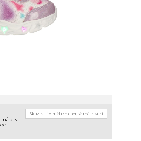
å måler vi
ige