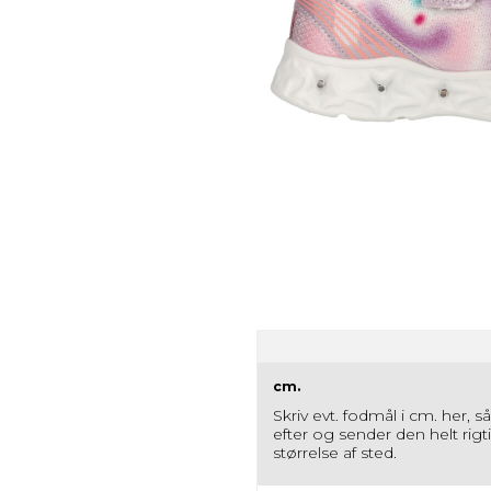
cm.
Skriv evt. fodmål i cm. her, s
efter og sender den helt rigt
størrelse af sted.