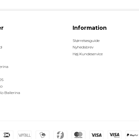
r
Information
Størrelsesguide
d
Nyhedsbrev
Høj Kundeservice
erina
OS
ko
o Ballerina