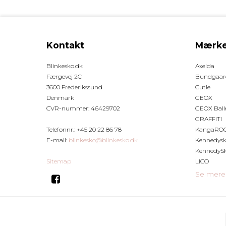
Kontakt
Mærke
Blinkesko.dk
Axelda
Færgevej 2C
Bundgaar
3600 Frederikssund
Cutie
Denmark
GEOX
CVR-nummer
:
46429702
GEOX Ball
GRAFFITI
Telefonnr.
:
+45 20 22 86 78
KangaRO
E-mail
:
blinkesko@blinkesko.dk
Kennedys
KennedySK
Sitemap
LICO
Se mere