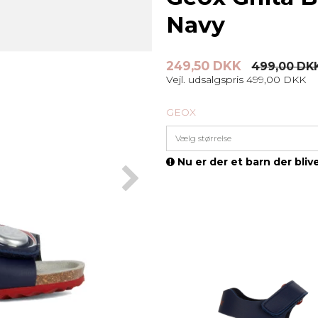
Navy
249,50 DKK
499,00 DK
Vejl. udsalgspris 499,00 DKK
GEOX
Vælg størrelse
Nu er der et barn der blive