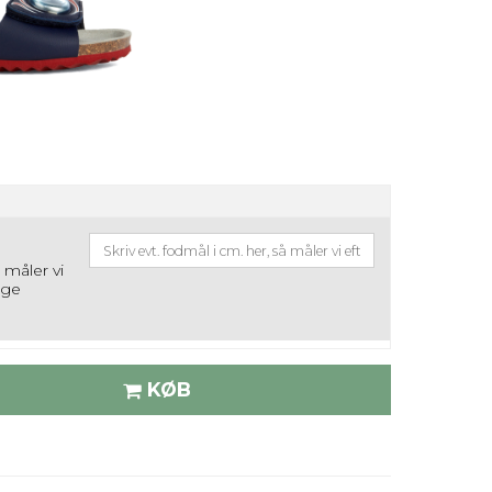
å måler vi
ige
KØB