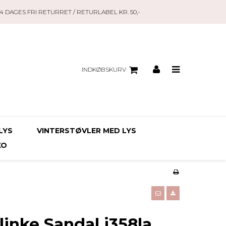
14 DAGES FRI RETURRET / RETURLABEL KR. 50,-
INDKØBSKURV
LYS
VINTERSTØVLER MED LYS
KO
linke Sandal j358la