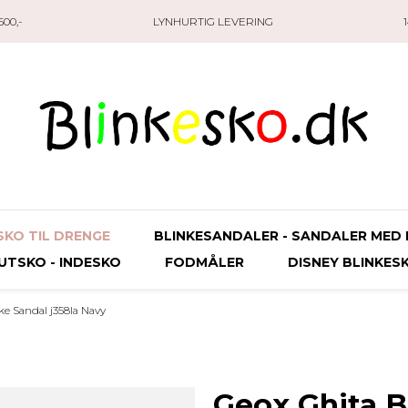
00,-
LYNHURTIG LEVERING
SKO TIL DRENGE
BLINKESANDALER - SANDALER MED 
UTSKO - INDESKO
FODMÅLER
DISNEY BLINKES
ke Sandal j358la Navy
Geox Ghita B